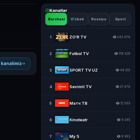
Kanallar
Barchasi
O'zbek
Rossiya
Sport
ZO‘R TV
1
243 676
Futbol TV
2
118 328
 kanalimiz
SPORT TV UZ
3
48 251
Sevimli TV
4
21 476
Матч ТВ
5
12 563
Kinoteatr
6
9 245
My 5
7
8 953