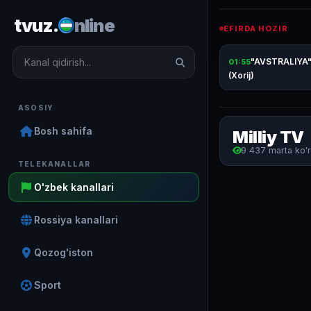
tvuz.
nline
EFIRDA HOZIR
"AVSTRALIYA
01:55
(Xorij)
ASOSIY
Bosh sahifa
Milliy TV
9 437 marta ko'ri
TELEKANALLAR
O'zbek kanallari
Rossiya kanallari
Qozog'iston
Sport