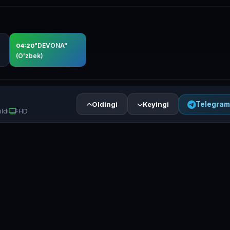
"
"DEVONA"
04:20
(O'zbek)
Oldingi
Keyingi
Telegram
ldi
FHD