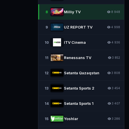
Milliy TV
8
8 948
UZ REPORT TV
9
4 998
ITV Cinema
10
4 936
Renessans TV
11
3 852
Setanta Qazaqstan
12
3 808
Setanta Sports 2
13
3 454
Setanta Sports 1
14
3 407
Yoshlar
15
3 286