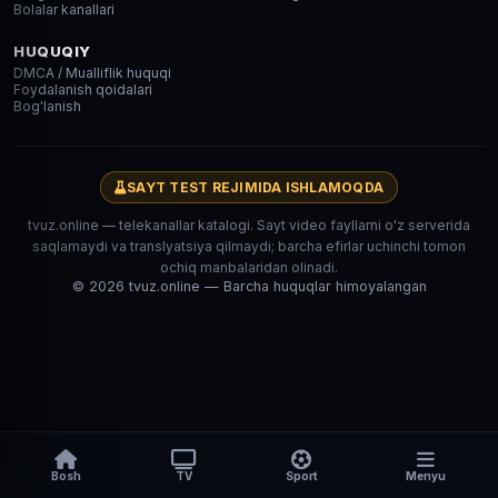
Bolalar kanallari
HUQUQIY
DMCA / Mualliflik huquqi
Foydalanish qoidalari
Bog'lanish
SAYT TEST REJIMIDA ISHLAMOQDA
tvuz.online — telekanallar katalogi. Sayt video fayllarni o'z serverida
saqlamaydi va translyatsiya qilmaydi; barcha efirlar uchinchi tomon
ochiq manbalaridan olinadi.
© 2026 tvuz.online — Barcha huquqlar himoyalangan
Bosh
TV
Sport
Menyu