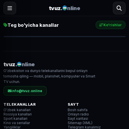
tvuz.
nline
Teg bo'yicha kanallar
Ko'rishlar
Milliy TV
9 463
● LIVE
tvuz.
nline
O'zbekiston va dunyo telekanallarini bepul onlayn
FHD
tomosha qiling — mobil, planshet, kompyuter va Smart
TV uchun.
info@tvuz.online
TELEKANALLAR
SAYT
O'zbek kanallari
Bosh sahifa
Rossiya kanallari
Onlayn radio
Sport kanallari
Sayt xaritasi
Kino va seriallar
Sitemap (XML)
Yangiliklar
Telegram kanalimiz