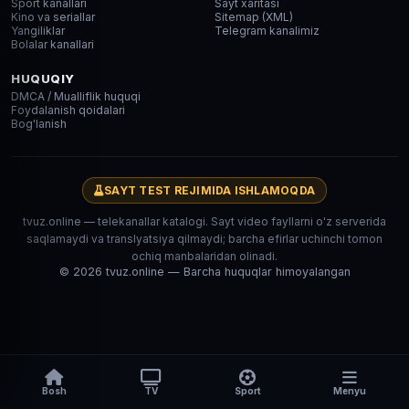
Sport kanallari
Sayt xaritasi
Kino va seriallar
Sitemap (XML)
Yangiliklar
Telegram kanalimiz
Bolalar kanallari
HUQUQIY
DMCA / Mualliflik huquqi
Foydalanish qoidalari
Bog'lanish
SAYT TEST REJIMIDA ISHLAMOQDA
tvuz.online — telekanallar katalogi. Sayt video fayllarni o'z serverida
saqlamaydi va translyatsiya qilmaydi; barcha efirlar uchinchi tomon
ochiq manbalaridan olinadi.
© 2026 tvuz.online — Barcha huquqlar himoyalangan
Bosh
TV
Sport
Menyu