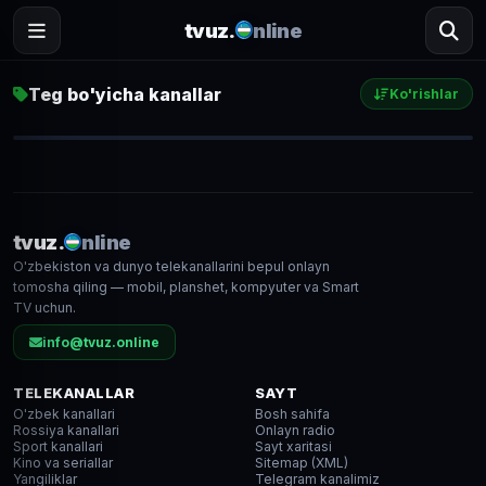
tvuz.
nline
Teg bo'yicha kanallar
Ko'rishlar
Madaniyat va Ma'rifat
880
● LIVE
tvuz.
nline
O'zbekiston va dunyo telekanallarini bepul onlayn
FHD
tomosha qiling — mobil, planshet, kompyuter va Smart
TV uchun.
info@tvuz.online
TELEKANALLAR
SAYT
O'zbek kanallari
Bosh sahifa
Rossiya kanallari
Onlayn radio
Sport kanallari
Sayt xaritasi
Kino va seriallar
Sitemap (XML)
Yangiliklar
Telegram kanalimiz