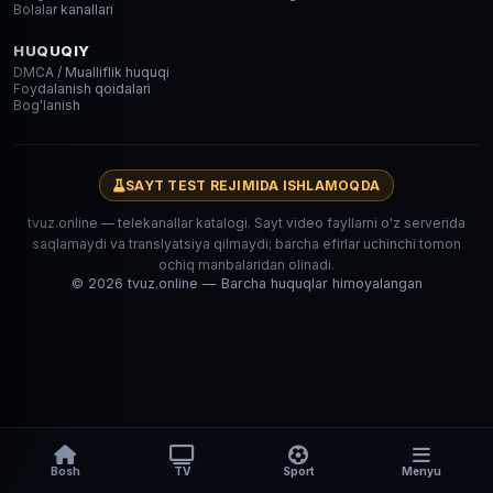
Bolalar kanallari
HUQUQIY
DMCA / Mualliflik huquqi
Foydalanish qoidalari
Bog'lanish
SAYT TEST REJIMIDA ISHLAMOQDA
tvuz.online — telekanallar katalogi. Sayt video fayllarni o'z serverida
saqlamaydi va translyatsiya qilmaydi; barcha efirlar uchinchi tomon
ochiq manbalaridan olinadi.
© 2026 tvuz.online — Barcha huquqlar himoyalangan
Bosh
TV
Sport
Menyu