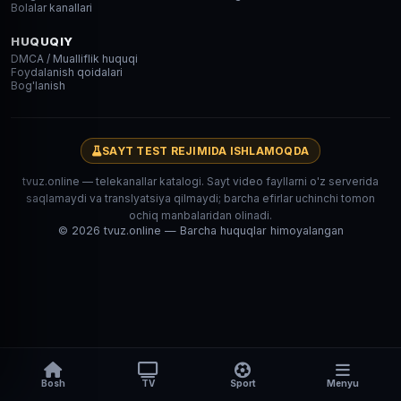
Bolalar kanallari
HUQUQIY
DMCA / Mualliflik huquqi
Foydalanish qoidalari
Bog'lanish
SAYT TEST REJIMIDA ISHLAMOQDA
tvuz.online — telekanallar katalogi. Sayt video fayllarni o'z serverida
saqlamaydi va translyatsiya qilmaydi; barcha efirlar uchinchi tomon
ochiq manbalaridan olinadi.
© 2026 tvuz.online — Barcha huquqlar himoyalangan
Bosh
TV
Sport
Menyu