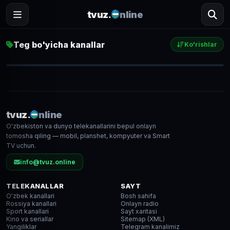
tvuz.
nline
Teg bo'yicha kanallar
Ko'rishlar
Sevimli TV
22 244
● LIVE
tvuz.
nline
O'zbekiston va dunyo telekanallarini bepul onlayn
HD
tomosha qiling — mobil, planshet, kompyuter va Smart
TV uchun.
info@tvuz.online
TELEKANALLAR
SAYT
O'zbek kanallari
Bosh sahifa
Rossiya kanallari
Onlayn radio
Sport kanallari
Sayt xaritasi
Kino va seriallar
Sitemap (XML)
Yangiliklar
Telegram kanalimiz