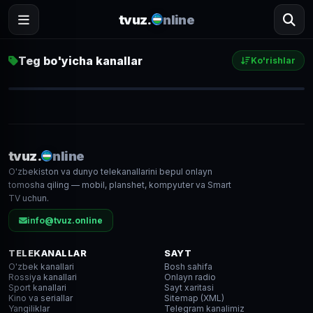
tvuz.
nline
Teg bo'yicha kanallar
Ko'rishlar
Mahalla TV
1 915
● LIVE
tvuz.
nline
O'zbekiston va dunyo telekanallarini bepul onlayn
SD
tomosha qiling — mobil, planshet, kompyuter va Smart
TV uchun.
info@tvuz.online
TELEKANALLAR
SAYT
O'zbek kanallari
Bosh sahifa
Rossiya kanallari
Onlayn radio
Sport kanallari
Sayt xaritasi
Kino va seriallar
Sitemap (XML)
Yangiliklar
Telegram kanalimiz