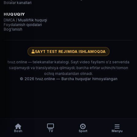
Bolalar kanallari
HUQUQIY
DMCA / Mualliflik huquqi
Foydalanish qoidalari
Bog'lanish
SAYT TEST REJIMIDA ISHLAMOQDA
tvuz.online — telekanallar katalogi. Sayt video fayllarni o'z serverida
saqlamaydi va translyatsiya qilmaydi; barcha efirlar uchinchi tomon
ochiq manbalaridan olinadi.
© 2026 tvuz.online — Barcha huquqlar himoyalangan
Bosh
TV
Sport
Menyu