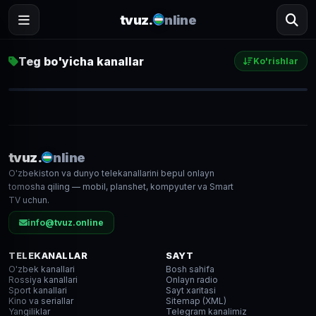
tvuz.
nline
Teg bo'yicha kanallar
Ko'rishlar
Mahalla TV
1 894
● LIVE
tvuz.
nline
O'zbekiston va dunyo telekanallarini bepul onlayn
SD
tomosha qiling — mobil, planshet, kompyuter va Smart
TV uchun.
info@tvuz.online
TELEKANALLAR
SAYT
O'zbek kanallari
Bosh sahifa
Rossiya kanallari
Onlayn radio
Sport kanallari
Sayt xaritasi
Kino va seriallar
Sitemap (XML)
Yangiliklar
Telegram kanalimiz