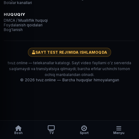
Bolalar kanallari
HUQUQIY
DMCA / Mualliflik huquqi
Foydalanish qoidalari
Bog'lanish
SAYT TEST REJIMIDA ISHLAMOQDA
tvuz.online — telekanallar katalogi. Sayt video fayllarni o'z serverida
saqlamaydi va translyatsiya qilmaydi; barcha efirlar uchinchi tomon
ochiq manbalaridan olinadi.
© 2026 tvuz.online — Barcha huquqlar himoyalangan
Bosh
TV
Sport
Menyu