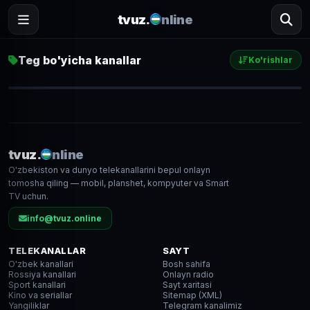
tvuz.
nline
Teg bo'yicha kanallar
Ko'rishlar
Navo
1 951
● LIVE
tvuz.
nline
O'zbekiston va dunyo telekanallarini bepul onlayn
HD
tomosha qiling — mobil, planshet, kompyuter va Smart
TV uchun.
info@tvuz.online
TELEKANALLAR
SAYT
O'zbek kanallari
Bosh sahifa
Rossiya kanallari
Onlayn radio
Sport kanallari
Sayt xaritasi
Kino va seriallar
Sitemap (XML)
Yangiliklar
Telegram kanalimiz