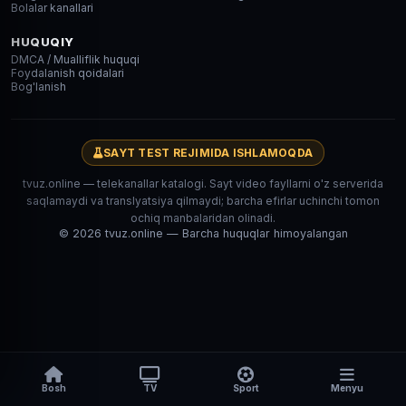
Bolalar kanallari
HUQUQIY
DMCA / Mualliflik huquqi
Foydalanish qoidalari
Bog'lanish
SAYT TEST REJIMIDA ISHLAMOQDA
tvuz.online — telekanallar katalogi. Sayt video fayllarni o'z serverida
saqlamaydi va translyatsiya qilmaydi; barcha efirlar uchinchi tomon
ochiq manbalaridan olinadi.
© 2026 tvuz.online — Barcha huquqlar himoyalangan
Bosh
TV
Sport
Menyu