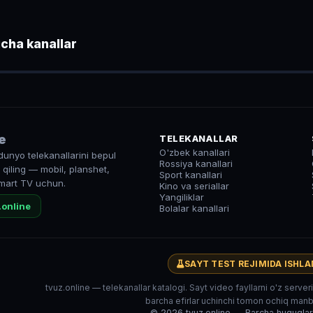
cha kanallar
● LIVE
e
TELEKANALLAR
O'zbek kanallari
dunyo telekanallarini bepul
Rossiya kanallari
qiling — mobil, planshet,
Sport kanallari
mart TV uchun.
Kino va seriallar
Yangiliklar
.online
Bolalar kanallari
SAYT TEST REJIMIDA ISHL
tvuz.online — telekanallar katalogi. Sayt video fayllarni o'z serve
barcha efirlar uchinchi tomon ochiq manba
© 2026 tvuz.online — Barcha huquqla