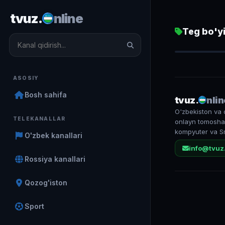
tvuz.
nline
Teg bo'yi
Muloqot TV
2 319
ASOSIY
Bosh sahifa
tvuz.
nlin
O'zbekiston va 
TELEKANALLAR
onlayn tomosha 
kompyuter va S
O'zbek kanallari
info@tvuz
Rossiya kanallari
Qozog'iston
Sport