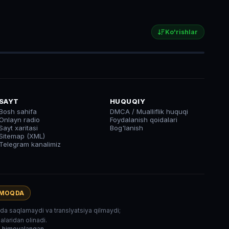
Ko'rishlar
SAYT
HUQUQIY
Bosh sahifa
DMCA / Mualliflik huquqi
Onlayn radio
Foydalanish qoidalari
Sayt xaritasi
Bog'lanish
Sitemap (XML)
Telegram kanalimiz
AMOQDA
rida saqlamaydi va translyatsiya qilmaydi;
laridan olinadi.
r himoyalangan