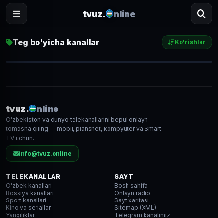
tvuz.
nline
Teg bo'yicha kanallar
Ko'rishlar
My 5
9 314
● LIVE
tvuz.
nline
O'zbekiston va dunyo telekanallarini bepul onlayn
FHD
tomosha qiling — mobil, planshet, kompyuter va Smart
TV uchun.
info@tvuz.online
TELEKANALLAR
SAYT
O'zbek kanallari
Bosh sahifa
Rossiya kanallari
Onlayn radio
Sport kanallari
Sayt xaritasi
Kino va seriallar
Sitemap (XML)
Yangiliklar
Telegram kanalimiz