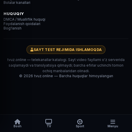
Bolalar kanallari
HUQUQIY
DMCA / Mualliflik huquqi
Foydalanish qoidalari
Bog'lanish
SAYT TEST REJIMIDA ISHLAMOQDA
tvuz.online — telekanallar katalogi. Sayt video fayllarni o'z serverida
saqlamaydi va translyatsiya qilmaydi; barcha efirlar uchinchi tomon
ochiq manbalaridan olinadi.
© 2026 tvuz.online — Barcha huquqlar himoyalangan
Bosh
TV
Sport
Menyu