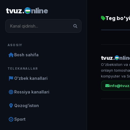
tvuz.
nline
Teg bo'yi
Madaniyat v
865
ASOSIY
Bosh sahifa
tvuz.
nlin
O'zbekiston va 
TELEKANALLAR
onlayn tomosha 
kompyuter va S
O'zbek kanallari
info@tvuz
Rossiya kanallari
Qozog'iston
Sport