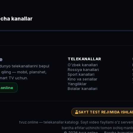
cha kanallar
a Ma'rifat
● LIVE
e
TELEKANALLAR
O'zbek kanallari
dunyo telekanallarini bepul
Rossiya kanallari
qiling — mobil, planshet,
Sport kanallari
mart TV uchun.
Kino va seriallar
Yangiliklar
.online
Bolalar kanallari
SAYT TEST REJIMIDA ISHL
tvuz.online — telekanallar katalogi. Sayt video fayllarni o'z serve
barcha efirlar uchinchi tomon ochiq manba
© 2026 tvuz.online — Barcha huquqla