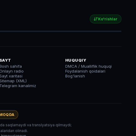
Ko'rishlar
SAYT
HUQUQIY
Bosh sahifa
DMCA / Mualliflik huquqi
Onlayn radio
Foydalanish qoidalari
Sayt xaritasi
Bog'lanish
Sitemap (XML)
Telegram kanalimiz
AMOQDA
rida saqlamaydi va translyatsiya qilmaydi;
laridan olinadi.
r himoyalangan