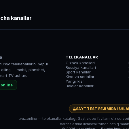
cha kanallar
UZ
● LIVE
e
TELEKANALLAR
O'zbek kanallari
dunyo telekanallarini bepul
Rossiya kanallari
qiling — mobil, planshet,
Sport kanallari
mart TV uchun.
Kino va seriallar
Yangiliklar
.online
Bolalar kanallari
SAYT TEST REJIMIDA ISHL
tvuz.online — telekanallar katalogi. Sayt video fayllarni o'z serve
barcha efirlar uchinchi tomon ochiq manba
© 2026 tvuz.online — Barcha huquqla