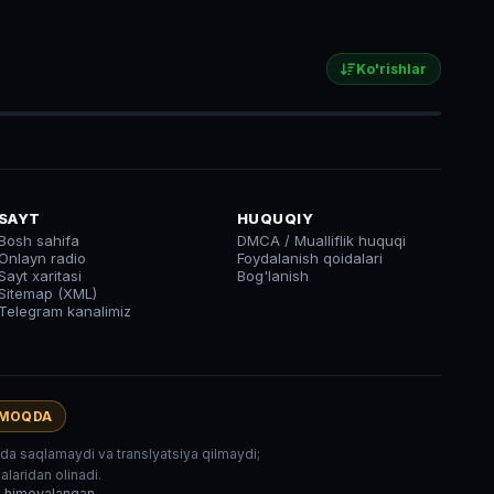
Ko'rishlar
SAYT
HUQUQIY
Bosh sahifa
DMCA / Mualliflik huquqi
Onlayn radio
Foydalanish qoidalari
Sayt xaritasi
Bog'lanish
Sitemap (XML)
Telegram kanalimiz
AMOQDA
rida saqlamaydi va translyatsiya qilmaydi;
laridan olinadi.
r himoyalangan