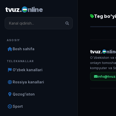
tvuz.
nline
Teg bo'yi
SPORT TV 
48 813
ASOSIY
Bosh sahifa
tvuz.
nlin
O'zbekiston va 
TELEKANALLAR
onlayn tomosha 
kompyuter va S
O'zbek kanallari
info@tvuz
Rossiya kanallari
Qozog'iston
Sport