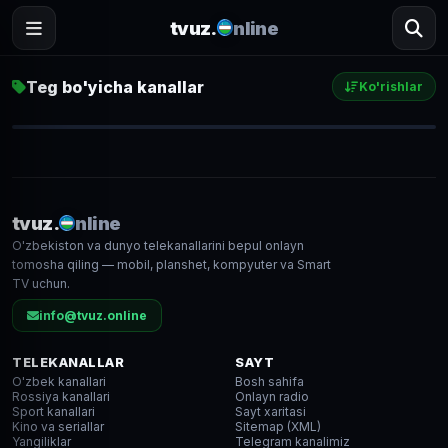
tvuz.
nline
Teg bo'yicha kanallar
Ko'rishlar
Kinoteatr
9 715
● LIVE
tvuz.
nline
O'zbekiston va dunyo telekanallarini bepul onlayn
HD
tomosha qiling — mobil, planshet, kompyuter va Smart
TV uchun.
info@tvuz.online
TELEKANALLAR
SAYT
O'zbek kanallari
Bosh sahifa
Rossiya kanallari
Onlayn radio
Sport kanallari
Sayt xaritasi
Kino va seriallar
Sitemap (XML)
Yangiliklar
Telegram kanalimiz