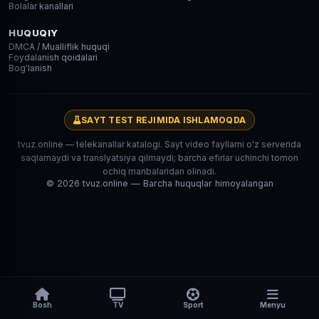
Bolalar kanallari
HUQUQIY
DMCA / Mualliflik huquqi
Foydalanish qoidalari
Bog'lanish
SAYT TEST REJIMIDA ISHLAMOQDA
tvuz.online — telekanallar katalogi. Sayt video fayllarni o'z serverida
saqlamaydi va translyatsiya qilmaydi; barcha efirlar uchinchi tomon
ochiq manbalaridan olinadi.
© 2026 tvuz.online — Barcha huquqlar himoyalangan
Bosh
TV
Sport
Menyu