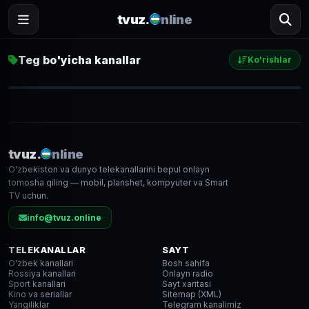
tvuz.
nline
Teg bo'yicha kanallar
Ko'rishlar
Россия 1
1 583
● LIVE
tvuz.
nline
O'zbekiston va dunyo telekanallarini bepul onlayn
SD
tomosha qiling — mobil, planshet, kompyuter va Smart
TV uchun.
info@tvuz.online
TELEKANALLAR
SAYT
O'zbek kanallari
Bosh sahifa
Rossiya kanallari
Onlayn radio
Sport kanallari
Sayt xaritasi
Kino va seriallar
Sitemap (XML)
Yangiliklar
Telegram kanalimiz