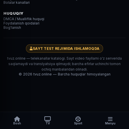
Bolalar kanallari
HUQUQIY
DMCA / Mualliflik huquqi
Foydalanish qoidalari
Bog'lanish
SAYT TEST REJIMIDA ISHLAMOQDA
tvuz.online — telekanallar katalogi. Sayt video fayllarni o'z serverida
saqlamaydi va translyatsiya qilmaydi; barcha efirlar uchinchi tomon
ochiq manbalaridan olinadi.
© 2026 tvuz.online — Barcha huquqlar himoyalangan
Bosh
TV
Sport
Menyu