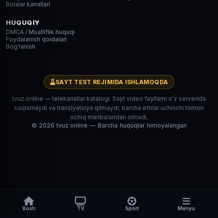
Bolalar kanallari
HUQUQIY
DMCA / Mualliflik huquqi
Foydalanish qoidalari
Bog'lanish
SAYT TEST REJIMIDA ISHLAMOQDA
tvuz.online — telekanallar katalogi. Sayt video fayllarni o'z serverida
saqlamaydi va translyatsiya qilmaydi; barcha efirlar uchinchi tomon
ochiq manbalaridan olinadi.
© 2026 tvuz.online — Barcha huquqlar himoyalangan
Bosh
TV
Sport
Menyu