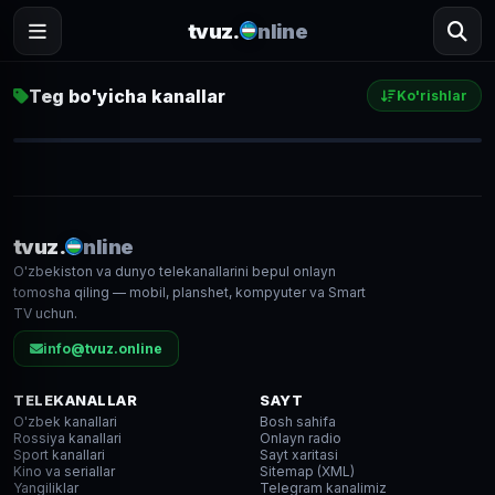
tvuz.
nline
Teg bo'yicha kanallar
Ko'rishlar
Россия 24
1 587
● LIVE
tvuz.
nline
O'zbekiston va dunyo telekanallarini bepul onlayn
SD
tomosha qiling — mobil, planshet, kompyuter va Smart
TV uchun.
info@tvuz.online
TELEKANALLAR
SAYT
O'zbek kanallari
Bosh sahifa
Rossiya kanallari
Onlayn radio
Sport kanallari
Sayt xaritasi
Kino va seriallar
Sitemap (XML)
Yangiliklar
Telegram kanalimiz