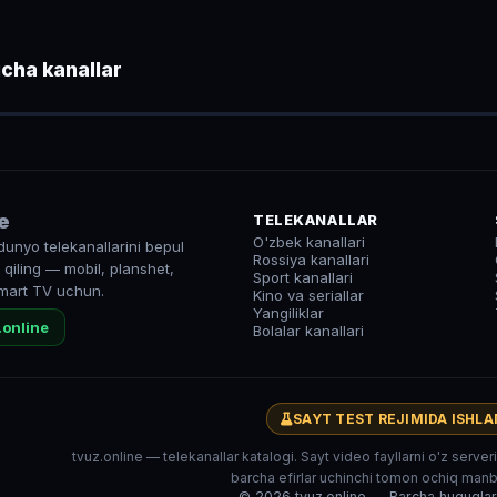
cha kanallar
● LIVE
e
TELEKANALLAR
O'zbek kanallari
dunyo telekanallarini bepul
Rossiya kanallari
qiling — mobil, planshet,
Sport kanallari
mart TV uchun.
Kino va seriallar
Yangiliklar
.online
Bolalar kanallari
SAYT TEST REJIMIDA ISHL
tvuz.online — telekanallar katalogi. Sayt video fayllarni o'z serve
barcha efirlar uchinchi tomon ochiq manba
© 2026 tvuz.online — Barcha huquqla