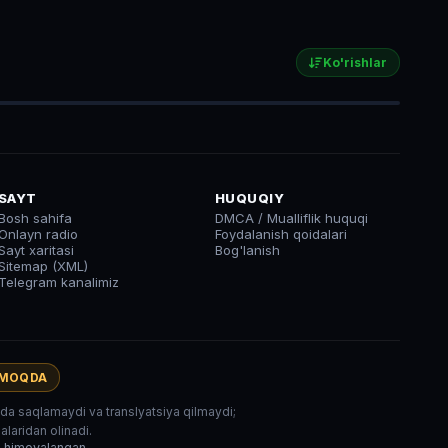
Ko'rishlar
SAYT
HUQUQIY
Bosh sahifa
DMCA / Mualliflik huquqi
Onlayn radio
Foydalanish qoidalari
Sayt xaritasi
Bog'lanish
Sitemap (XML)
Telegram kanalimiz
AMOQDA
rida saqlamaydi va translyatsiya qilmaydi;
laridan olinadi.
r himoyalangan