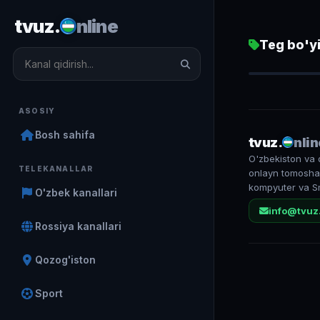
tvuz.
nline
Teg bo'yi
Россия 24
1 609
ASOSIY
Bosh sahifa
tvuz.
nlin
O'zbekiston va 
TELEKANALLAR
onlayn tomosha 
kompyuter va S
O'zbek kanallari
info@tvuz
Rossiya kanallari
Qozog'iston
Sport