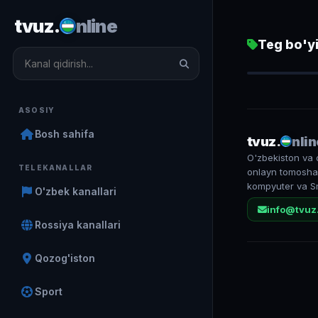
tvuz.
nline
Teg bo'yi
Первый ка
1 783
ASOSIY
Bosh sahifa
tvuz.
nlin
O'zbekiston va 
TELEKANALLAR
onlayn tomosha 
kompyuter va S
O'zbek kanallari
info@tvuz
Rossiya kanallari
Qozog'iston
Sport