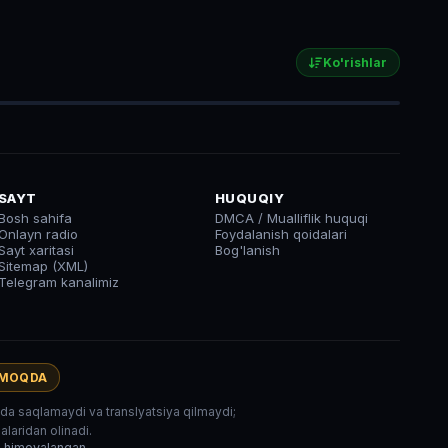
Ko'rishlar
SAYT
HUQUQIY
Bosh sahifa
DMCA / Mualliflik huquqi
Onlayn radio
Foydalanish qoidalari
Sayt xaritasi
Bog'lanish
Sitemap (XML)
Telegram kanalimiz
AMOQDA
rida saqlamaydi va translyatsiya qilmaydi;
laridan olinadi.
r himoyalangan