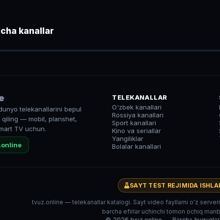
cha kanallar
нал
● LIVE
e
TELEKANALLAR
O'zbek kanallari
dunyo telekanallarini bepul
Rossiya kanallari
qiling — mobil, planshet,
Sport kanallari
mart TV uchun.
Kino va seriallar
Yangiliklar
.online
Bolalar kanallari
SAYT TEST REJIMIDA ISHL
tvuz.online — telekanallar katalogi. Sayt video fayllarni o'z serve
barcha efirlar uchinchi tomon ochiq manba
© 2026 tvuz.online — Barcha huquqla