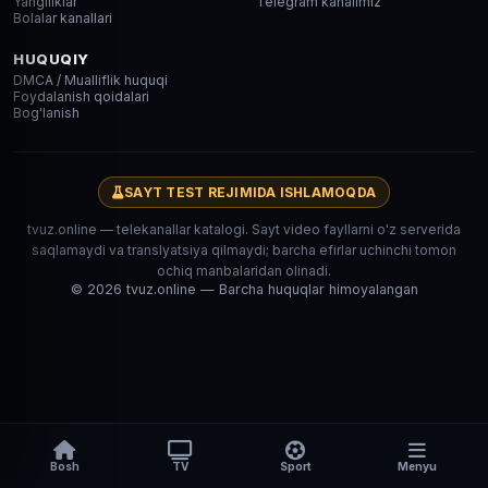
Yangiliklar
Telegram kanalimiz
Bolalar kanallari
HUQUQIY
DMCA / Mualliflik huquqi
Foydalanish qoidalari
Bog'lanish
SAYT TEST REJIMIDA ISHLAMOQDA
tvuz.online — telekanallar katalogi. Sayt video fayllarni o'z serverida
saqlamaydi va translyatsiya qilmaydi; barcha efirlar uchinchi tomon
ochiq manbalaridan olinadi.
© 2026 tvuz.online — Barcha huquqlar himoyalangan
Bosh
TV
Sport
Menyu