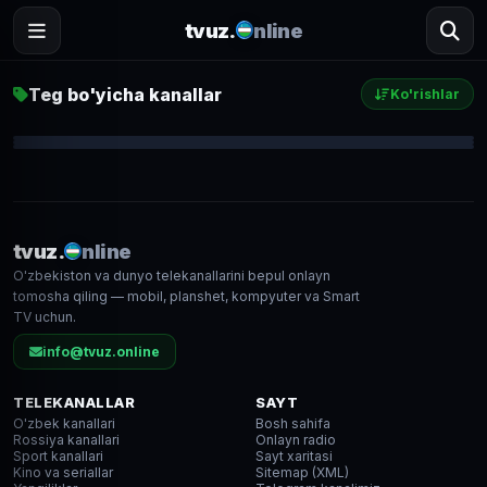
tvuz.
nline
Teg bo'yicha kanallar
Ko'rishlar
Россия 1
Россия 24
Первый канал
1 572
1 609
1 781
● LIVE
● LIVE
● LIVE
tvuz.
nline
O'zbekiston va dunyo telekanallarini bepul onlayn
SD
SD
HD
tomosha qiling — mobil, planshet, kompyuter va Smart
TV uchun.
info@tvuz.online
TELEKANALLAR
SAYT
O'zbek kanallari
Bosh sahifa
Rossiya kanallari
Onlayn radio
Sport kanallari
Sayt xaritasi
Kino va seriallar
Sitemap (XML)