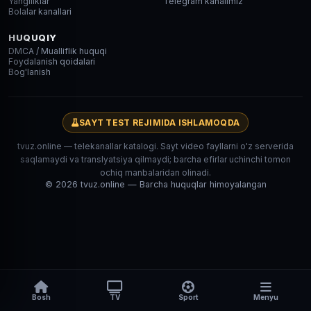
Yangiliklar
Telegram kanalimiz
Bolalar kanallari
HUQUQIY
DMCA / Mualliflik huquqi
Foydalanish qoidalari
Bog'lanish
SAYT TEST REJIMIDA ISHLAMOQDA
tvuz.online — telekanallar katalogi. Sayt video fayllarni o'z serverida
saqlamaydi va translyatsiya qilmaydi; barcha efirlar uchinchi tomon
ochiq manbalaridan olinadi.
© 2026 tvuz.online — Barcha huquqlar himoyalangan
Bosh
TV
Sport
Menyu