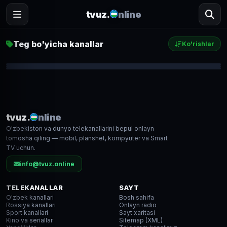
tvuz.
nline
Teg bo'yicha kanallar
Ko'rishlar
Россия 1
Россия 24
Первый канал
1 583
1 633
1 792
● LIVE
● LIVE
● LIVE
tvuz.
nline
O'zbekiston va dunyo telekanallarini bepul onlayn
SD
SD
HD
tomosha qiling — mobil, planshet, kompyuter va Smart
TV uchun.
info@tvuz.online
TELEKANALLAR
SAYT
O'zbek kanallari
Bosh sahifa
Rossiya kanallari
Onlayn radio
Sport kanallari
Sayt xaritasi
Kino va seriallar
Sitemap (XML)